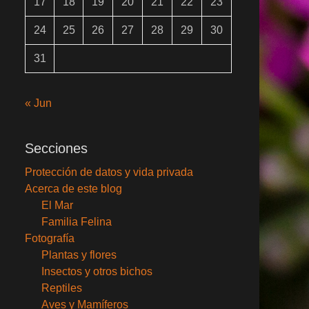
17
18
19
20
21
22
23
24
25
26
27
28
29
30
31
« Jun
Secciones
Protección de datos y vida privada
Acerca de este blog
El Mar
Familia Felina
Fotografía
Plantas y flores
Insectos y otros bichos
Reptiles
Aves y Mamíferos