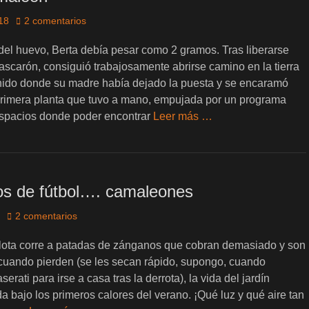
18
2 comentarios
del huevo, Berta debía pesar como 2 gramos. Tras liberarse
ascarón, consiguió trabajosamente abrirse camino en la tierra
 nido donde su madre había dejado la puesta y se encaramó
 primera planta que tuvo a mano, empujada por un programa
espacios donde poder encontrar
Leer más …
os de fútbol…. camaleones
2 comentarios
elota corre a patadas de zánganos que cobran demasiado y son
 cuando pierden (se les secan rápido, supongo, cuando
erati para irse a casa tras la derrota), la vida del jardín
a bajo los primeros calores del verano. ¡Qué luz y qué aire tan