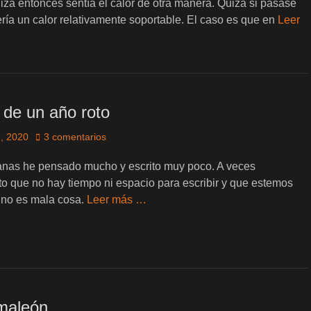
zá entonces sentía el calor de otra manera. Quizá si pasase
ía un calor relativamente soportable. El caso es que en
Leer
 de un año roto
, 2020
3 comentarios
nas he pensado mucho y escrito muy poco. A veces
o que no hay tiempo ni espacio para escribir y que estemos
Y no es mala cosa.
Leer más …
maleón