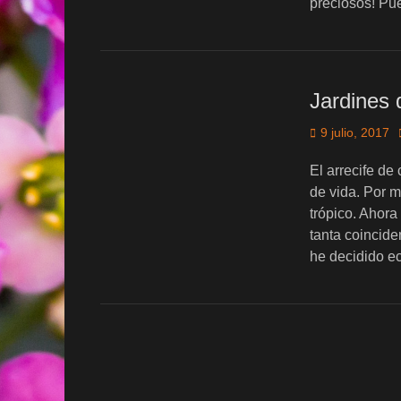
preciosos! Pu
Jardines
Publicado
9 julio, 2017
el
El arrecife de
de vida. Por m
trópico. Ahor
tanta coincide
he decidido 