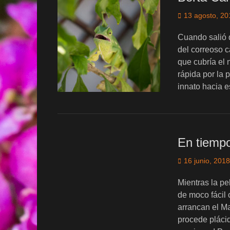
Publicado
13 agosto, 20
el
Cuando salió 
del correoso c
que cubría el
rápida por la
innato hacia 
En tiemp
Publicado
16 junio, 2018
el
Mientras la p
de moco fácil
arrancan el Mas
procede plácid