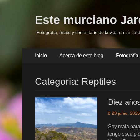
Este murciano Jar
Fotografia, relato y comentario de la vida en un Jard
Menú
Saltar
Inicio
Acerca de este blog
Fotografía
al
principal
contenido
Categoría:
Reptiles
Diez año
Publicado
29 junio, 2025
el
Soy mala para 
tengo esculpid