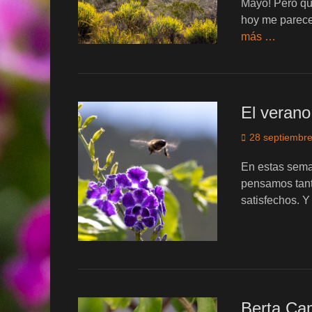
Mayo! Pero qui
hoy me parecer
más …
El verano
Publicado
28 septiembre
el
En estas sema
pensamos tant
satisfechos. 
Berta Ca