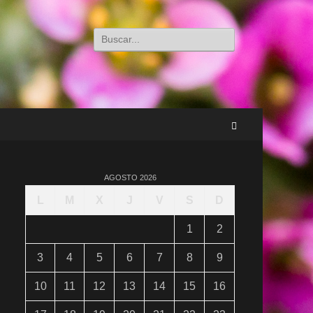
Buscar:
Buscar
AGOSTO 2026
L
M
X
J
V
S
D
1
2
3
4
5
6
7
8
9
10
11
12
13
14
15
16