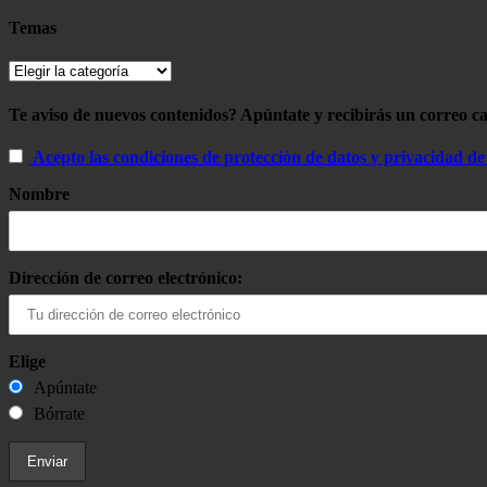
Temas
Temas
Te aviso de nuevos contenidos? Apúntate y recibirás un correo c
Acepto las condiciones de protección de datos y privacidad de 
Nombre
Dirección de correo electrónico:
Elige
Apúntate
Bórrate