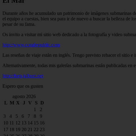
El Mar
Durante años he acumulado un patrimonio de imágenes submarinas de nu
el equipo a cuestas, bien sea para ir de nuevo a buscar la belleza de
pesar de su fama.
Os invito a visitar mi sitio web dedicado a la fotografía y video subma
http://www.coralrepublic.com
Las reseñas de viaje están en inglés. Tengo previsto rehacer el sitio e 
Alternativamente, todas mis galerías submarinas están publicadas en e
http://fuen.jalbum.net
Espero que os gusten
agosto 2026
L
M
X
J
V
S
D
1
2
3
4
5
6
7
8
9
10
11
12
13
14
15
16
17
18
19
20
21
22
23