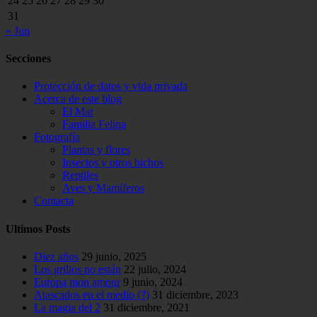
24
25
26
27
28
29
30
31
« Jun
Secciones
Protección de datos y vida privada
Acerca de este blog
El Mar
Familia Felina
Fotografía
Plantas y flores
Insectos y otros bichos
Reptiles
Aves y Mamíferos
Contacta
Ultimos Posts
Diez años
29 junio, 2025
Los grillos no están
22 julio, 2024
Europa mon amour
9 junio, 2024
Atascados en el medio (?)
31 diciembre, 2023
La magia del 2
31 diciembre, 2021