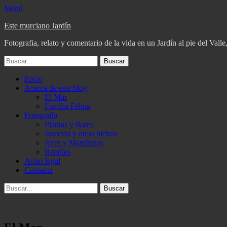
Menú
Este murciano Jardín
Fotografia, relato y comentario de la vida en un Jardín al pie del Vall
Buscar:
Menú
Saltar
Inicio
al
Acerca de este blog
principal
contenido
El Mar
Familia Felina
Fotografía
Plantas y flores
Insectos y otros bichos
Aves y Mamíferos
Reptiles
Aviso legal
Contacta
Buscar
Buscar: