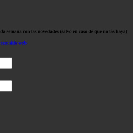
ada semana con las novedades (salvo en caso de que no las haya)
este sitio web