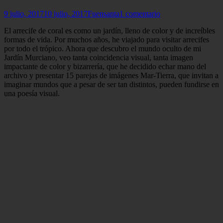
Publicado
Autor
9 julio, 2017
10 julio, 2017
Fuensanta
1 comentario
el
El arrecife de coral es como un jardín, lleno de color y de increíbles
formas de vida. Por muchos años, he viajado para visitar arrecifes
por todo el trópico. Ahora que descubro el mundo oculto de mi
Jardín Murciano, veo tanta coincidencia visual, tanta imagen
impactante de color y bizarrería, que he decidido echar mano del
archivo y presentar 15 parejas de imágenes Mar-Tierra, que invitan a
imaginar mundos que a pesar de ser tan distintos, pueden fundirse en
una poesía visual.