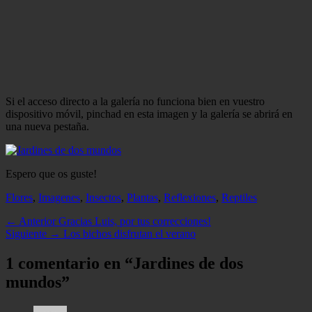
Si el acceso directo a la galería no funciona bien en vuestro
dispositivo móvil, pinchad en esta imagen y la galería se abrirá en
una nueva pestaña.
Espero que os guste!
Categorias
Flores
,
Imagenes
,
Insectos
,
Plantas
,
Reflexiones
,
Reptiles
Navegación
Entrada
← Anterior
Gracias Luis, por tus correcciones!
anterior:
Entrada
Siguiente →
Los bichos disfrutan el verano
de
siguiente:
entradas
1 comentario en “Jardines de dos
mundos”