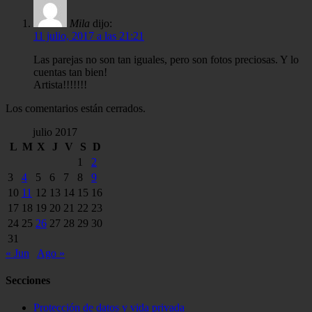
Mila
dijo:
11 julio, 2017 a las 21:21
Las parejas no son tan iguales, pero son fotos preciosas. Y lo
cuentas tan bien!
Artista!!!!!!!
Los comentarios están cerrados.
julio 2017
L
M
X
J
V
S
D
1
2
3
4
5
6
7
8
9
10
11
12
13
14
15
16
17
18
19
20
21
22
23
24
25
26
27
28
29
30
31
« Jun
Ago »
Secciones
Protección de datos y vida privada