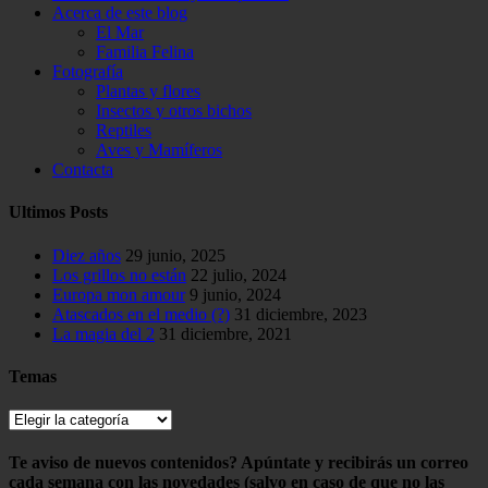
Acerca de este blog
El Mar
Familia Felina
Fotografía
Plantas y flores
Insectos y otros bichos
Reptiles
Aves y Mamíferos
Contacta
Ultimos Posts
Diez años
29 junio, 2025
Los grillos no están
22 julio, 2024
Europa mon amour
9 junio, 2024
Atascados en el medio (?)
31 diciembre, 2023
La magia del 2
31 diciembre, 2021
Temas
Temas
Te aviso de nuevos contenidos? Apúntate y recibirás un correo
cada semana con las novedades (salvo en caso de que no las