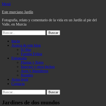
Menú
Este murciano Jardín
Fotografia, relato y comentario de la vida en un Jardín al pie del
Valle, en Murcia
Buscar:
Menú
Saltar
Inicio
al
Acerca de este blog
principal
contenido
El Mar
Familia Felina
Fotografía
Plantas y flores
Insectos y otros bichos
Aves y Mamíferos
Reptiles
Aviso legal
Contacta
Buscar
Buscar:
Jardines de dos mundos