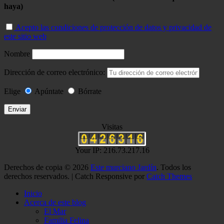
haya)
Acepto las condiciones de protección de datos y privacidad de
este sitio web
Nombre
Dirección de correo electrónico:
Elige
Apúntate
Bórrate
Visitas
Your IP: 216.73.217.16
Derechos de copia © 2026
Este murciano Jardín
. Todos los
derechos reservados. | Catch Responsive por
Catch Themes
Scroll
Inicio
Up
Acerca de este blog
El Mar
Familia Felina