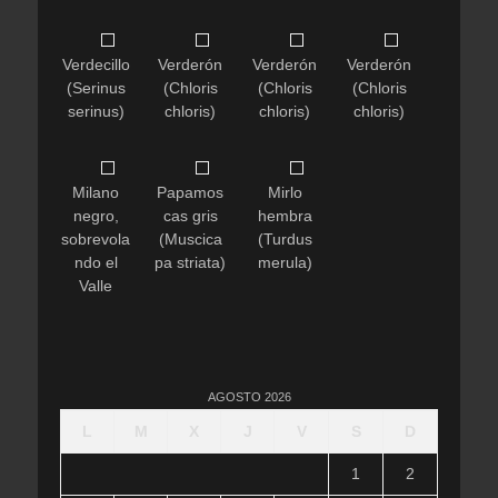
Verdecillo
Verderón
Verderón
Verderón
(Serinus
(Chloris
(Chloris
(Chloris
serinus)
chloris)
chloris)
chloris)
Milano
Papamos
Mirlo
negro,
cas gris
hembra
sobrevola
(Muscica
(Turdus
ndo el
pa striata)
merula)
Valle
AGOSTO 2026
L
M
X
J
V
S
D
1
2