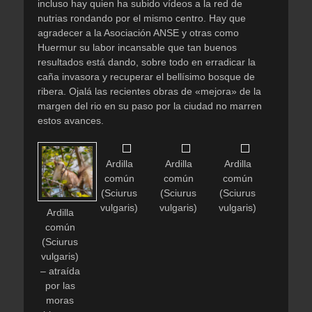
incluso hay quien ha subido vídeos a la red de
nutrias rondando por el mismo centro. Hay que
agradecer a la Asociación ANSE y otras como
Huermur su labor incansable que tan buenos
resultados está dando, sobre todo en erradicar la
caña invasora y recuperar el bellísimo bosque de
ribera. Ojalá las recientes obras de «mejora» de la
margen del rio en su paso por la ciudad no marren
estos avances.
Ardilla
Ardilla
Ardilla
común
común
común
(Sciurus
(Sciurus
(Sciurus
vulgaris)
vulgaris)
vulgaris)
Ardilla
común
(Sciurus
vulgaris)
– atraída
por las
moras