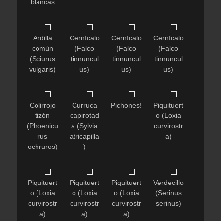
blancas
Ardilla
Cernícalo
Cernícalo
Cernícalo
común
(Falco
(Falco
(Falco
(Sciurus
tinnuncul
tinnuncul
tinnuncul
vulgaris)
us)
us)
us)
Colirrojo
Curruca
Pichones!
Piquituert
tizón
capirotad
o (Loxia
(Phoenicu
a (Sylvia
curvirostr
rus
atricapilla
a)
ochruros)
)
Piquituert
Piquituert
Piquituert
Verdecillo
o (Loxia
o (Loxia
o (Loxia
(Serinus
curvirostr
curvirostr
curvirostr
serinus)
a)
a)
a)