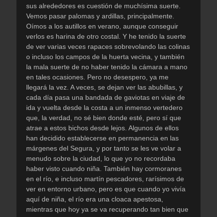
sus alrededores es cuestión de muchísima suerte.
Vemos pasar palomas y ardillas, principalmente.
Oímos a los autillos en verano, aunque conseguir
verlos es harina de otro costal. Y he tenido la suerte
de ver varias veces rapaces sobrevolando las colinas
o incluso los campos de la huerta vecina, y también
la mala suerte de no haber tenido la cámara a mano
en tales ocasiones. Pero no desespero, ya me
llegará la vez. A veces, se dejan ver las abubillas, y
cada día pasa una bandada de gaviotas en viaje de
ida y vuelta desde la costa a un inmenso vertedero
que, la verdad, no sé bien donde esté, pero sí que
atrae a estos bichos desde lejos. Algunos de ellos
han decidido establecerse en permanencia en las
márgenes del Segura, y por tanto se les ve volar a
menudo sobre la ciudad, lo que yo no recordaba
haber visto cuando niña. También hay cormoranes
en el río, e incluso martín pescadores, rarísimos de
ver en entorno urbano, pero es que cuando yo vivía
aquí de niña, el río era una cloaca apestosa,
mientras que hoy ya se va recuperando tan bien que