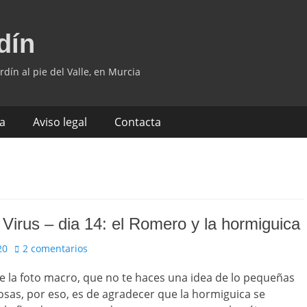
dín
rdín al pie del Valle, en Murcia
ía
Aviso legal
Contacta
l Virus – dia 14: el Romero y la hormiguica
20
2 comentarios
ne la foto macro, que no te haces una idea de lo pequeñas
osas, por eso, es de agradecer que la hormiguica se