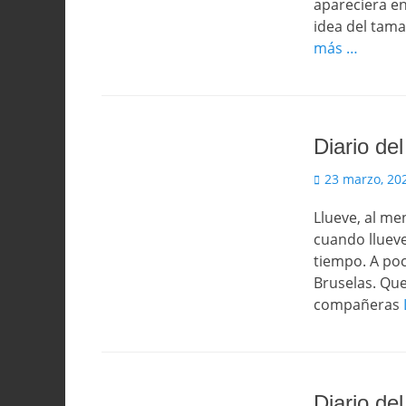
apareciera en
idea del tam
más …
Diario de
Publicado
23 marzo, 20
el
Llueve, al me
cuando llueve
tiempo. A po
Bruselas. Que
compañeras
Diario del