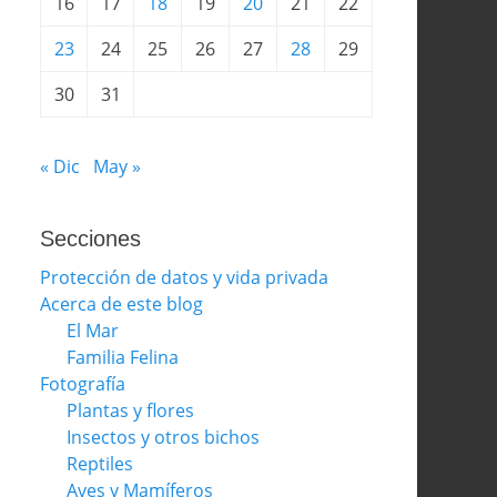
16
17
18
19
20
21
22
23
24
25
26
27
28
29
30
31
« Dic
May »
Secciones
Protección de datos y vida privada
Acerca de este blog
El Mar
Familia Felina
Fotografía
Plantas y flores
Insectos y otros bichos
Reptiles
Aves y Mamíferos