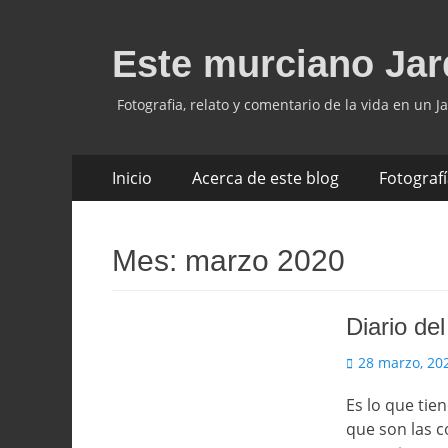
Este murciano Jar
Fotografia, relato y comentario de la vida en un Ja
Saltar
Menú
Inicio
Acerca de este blog
Fotograf
al
principal
contenido
Mes:
marzo 2020
Diario de
Publicado
28 marzo, 20
el
Es lo que tie
que son las c