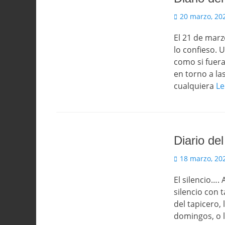
Publicado
20 marzo, 20
el
El 21 de marz
lo confieso. 
como si fuera
en torno a la
cualquiera
Le
Diario del
Publicado
18 marzo, 20
el
El silencio…. 
silencio con 
del tapicero,
domingos, o l