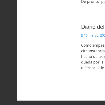
De pronto, p
Diario del
Publicado
15 marzo, 20
el
Como empezar
circunstancia
hecho de usar
queda por la 
diferencia d