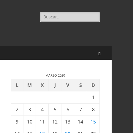
Buscar:
Buscar
MARZO 2020
L
M
X
J
V
S
D
1
2
3
4
5
6
7
8
9
10
11
12
13
14
15