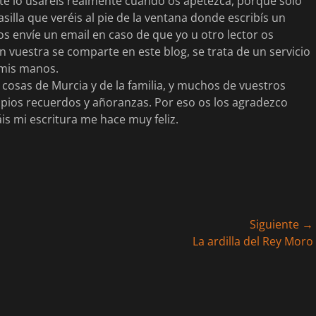
e lo usaréis realmente cuando os apetezca, porque sólo
illa que veréis al pie de la ventana donde escribís un
s envíe un email en caso de que yo u otro lector os
 vuestra se comparte en este blog, se trata de un servicio
 mis manos.
osas de Murcia y de la familia, y muchos de vuestros
pios recuerdos y añoranzas. Por eso os los agradezco
s mi escritura me hace muy feliz.
Siguiente →
Entrada
La ardilla del Rey Moro
siguiente: