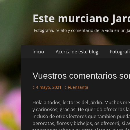
Este murciano Jar
Fotografia, relato y comentario de la vida en un Ja
Saltar
Menú
Inicio
Acerca de este blog
Fotograf
al
principal
contenido
Vuestros comentarios so
Publicado
Autor
4 mayo, 2021
Fuensanta
el
Hola a todos, lectores del Jardín. Muchos m
y cariñosos, gracias! He querido ofreceros l
incluso de otros lectores que también pueda
peroratas, flores y bichejos, os ofrecerá, si 