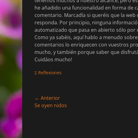
tenemos muchos a nuestro alcance, pero ést
he añadido una funcionalidad en forma de cas
comentario. Marcadla si queréis que la web o
responda. Por principio, ninguna información
automatizado que pasa en abierto sólo por
Como ya sabéis, aquí hablo a menudo sobre c
comentarios lo enriquecen con vuestros pro
mucho, y también porque saber que disfrutái
Cuidáos mucho!
Categorias
Reflexiones
Navegación
← Anterior
Entrada
Se oyen nidos
de
anterior:
entradas