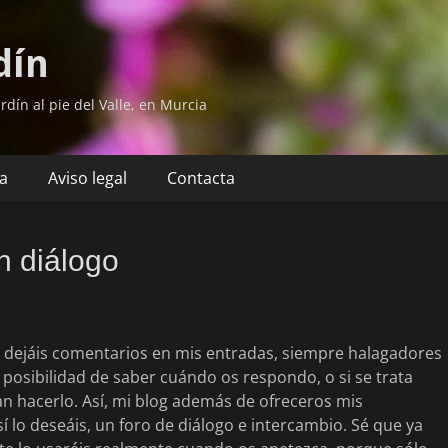
dín
rdín al pie del Valle, en Murcia
ía
Aviso legal
Contacta
n diálogo
e dejáis comentarios en mis entradas, siempre halagadores
a posibilidad de saber cuándo os respondo, o si se trata
n hacerlo. Así, mi blog además de ofreceros mis
así lo deseáis, un foro de diálogo e intercambio. Sé que ya