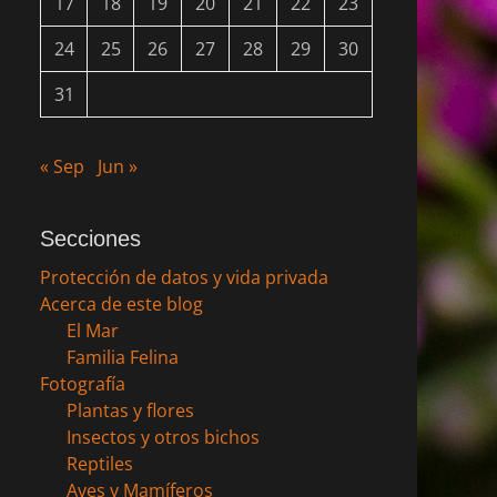
17
18
19
20
21
22
23
24
25
26
27
28
29
30
31
« Sep
Jun »
Secciones
Protección de datos y vida privada
Acerca de este blog
El Mar
Familia Felina
Fotografía
Plantas y flores
Insectos y otros bichos
Reptiles
Aves y Mamíferos