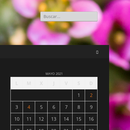
Buscar:
Buscar
MAYO 2021
L
M
X
J
V
S
D
1
2
3
4
5
6
7
8
9
10
11
12
13
14
15
16