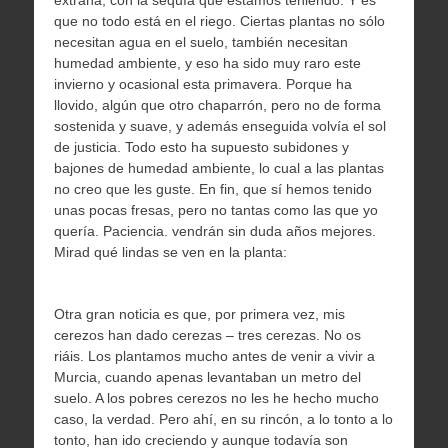
extraña, con la sequía que estamos teniendo. Y es
que no todo está en el riego. Ciertas plantas no sólo
necesitan agua en el suelo, también necesitan
humedad ambiente, y eso ha sido muy raro este
invierno y ocasional esta primavera. Porque ha
llovido, algún que otro chaparrón, pero no de forma
sostenida y suave, y además enseguida volvía el sol
de justicia. Todo esto ha supuesto subidones y
bajones de humedad ambiente, lo cual a las plantas
no creo que les guste. En fin, que sí hemos tenido
unas pocas fresas, pero no tantas como las que yo
quería. Paciencia. vendrán sin duda años mejores.
Mirad qué lindas se ven en la planta:
Otra gran noticia es que, por primera vez, mis
cerezos han dado cerezas – tres cerezas. No os
riáis. Los plantamos mucho antes de venir a vivir a
Murcia, cuando apenas levantaban un metro del
suelo. A los pobres cerezos no les he hecho mucho
caso, la verdad. Pero ahí, en su rincón, a lo tonto a lo
tonto, han ido creciendo y aunque todavía son