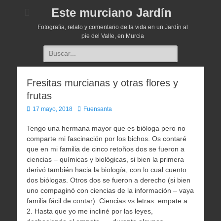
Este murciano Jardín
Fotografia, relato y comentario de la vida en un Jardín al
pie del Valle, en Murcia
Buscar:
Fresitas murcianas y otras flores y
frutas
Publicado
Autor
17 mayo, 2018
Fuensanta
el
Tengo una hermana mayor que es bióloga pero no
comparte mi fascinación por los bichos. Os contaré
que en mi familia de cinco retoños dos se fueron a
ciencias – químicas y biológicas, si bien la primera
derivó también hacia la biología, con lo cual cuento
dos biólogas. Otros dos se fueron a derecho (si bien
uno compaginó con ciencias de la información – vaya
familia fácil de contar). Ciencias vs letras: empate a
2. Hasta que yo me incliné por las leyes,