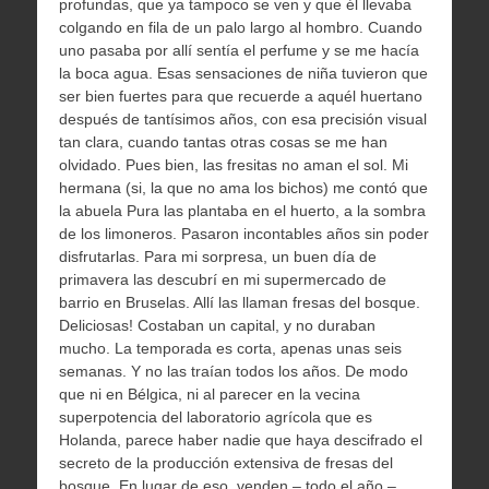
profundas, que ya tampoco se ven y que él llevaba
colgando en fila de un palo largo al hombro. Cuando
uno pasaba por allí sentía el perfume y se me hacía
la boca agua. Esas sensaciones de niña tuvieron que
ser bien fuertes para que recuerde a aquél huertano
después de tantísimos años, con esa precisión visual
tan clara, cuando tantas otras cosas se me han
olvidado. Pues bien, las fresitas no aman el sol. Mi
hermana (si, la que no ama los bichos) me contó que
la abuela Pura las plantaba en el huerto, a la sombra
de los limoneros. Pasaron incontables años sin poder
disfrutarlas. Para mi sorpresa, un buen día de
primavera las descubrí en mi supermercado de
barrio en Bruselas. Allí las llaman fresas del bosque.
Deliciosas! Costaban un capital, y no duraban
mucho. La temporada es corta, apenas unas seis
semanas. Y no las traían todos los años. De modo
que ni en Bélgica, ni al parecer en la vecina
superpotencia del laboratorio agrícola que es
Holanda, parece haber nadie que haya descifrado el
secreto de la producción extensiva de fresas del
bosque. En lugar de eso, venden – todo el año –