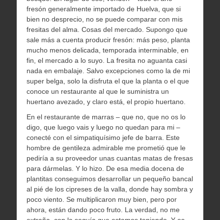
fresón generalmente importado de Huelva, que si
bien no desprecio, no se puede comparar con mis
fresitas del alma. Cosas del mercado. Supongo que
sale más a cuenta producir fresón: más peso, planta
mucho menos delicada, temporada interminable, en
fin, el mercado a lo suyo. La fresita no aguanta casi
nada en embalaje. Salvo excepciones como la de mi
super belga, solo la disfruta el que la planta o el que
conoce un restaurante al que le suministra un
huertano avezado, y claro está, el propio huertano.
En el restaurante de marras – que no, que no os lo
digo, que luego vais y luego no quedan para mi –
conecté con el simpatiquísimo jefe de barra. Este
hombre de gentileza admirable me prometió que le
pediría a su proveedor unas cuantas matas de fresas
para dármelas. Y lo hizo. De esa media docena de
plantitas conseguimos desarrollar un pequeño bancal
al pié de los cipreses de la valla, donde hay sombra y
poco viento. Se multiplicaron muy bien, pero por
ahora, están dando poco fruto. La verdad, no me