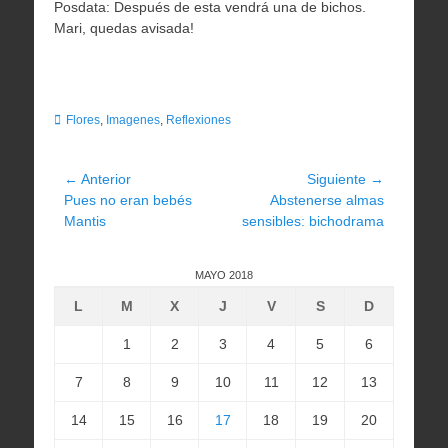
Posdata: Después de esta vendrá una de bichos.
Mari, quedas avisada!
Categorias
Flores
,
Imagenes
,
Reflexiones
Navegación
← Anterior
Siguiente →
Entrada
Entrada
Pues no eran bebés
Abstenerse almas
de
anterior:
siguiente:
Mantis
sensibles: bichodrama
entradas
MAYO 2018
L
M
X
J
V
S
D
1
2
3
4
5
6
7
8
9
10
11
12
13
14
15
16
17
18
19
20