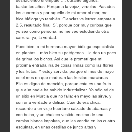
deshaciendo el empate …. durante algunos,
bastantes años. Porque a la vejez, viruelas. Pasados
los cuarenta y por aquello de mi amor al mar, me
hice bióloga yo también. Ciencias vs letras: empate a
2.5, resultado final. Sí, porque por muy curiosa que
yo sea como persona, no me veo estudiando otra
carrera, ya, la verdad.
Pues bien, a mi hermana mayor, bióloga especialista
en plantas – más bien su patógenos – le dan un poco
de grima los bichos. Así que le prometí que mi
próxima entrada iría de cosas lindas como las flores
y los frutos. Y estoy servida, porque el mes de mayo
es el mes en que maduran las fresitas murcianas.
Ello es digno de mención, porque esta es una fruta
que aún nadie ha sabido industrializar. Yo sólo sé de
un sitio en Murcia que no falla: en mayo las sirve, y
son una verdadera delicia. Cuando era chica,
recuerdo a un viejo huertano calzado de abarcas y
con boina, y un chaleco vestido encima de una
camisa blanca impoluta, que las vendía en las cuatro
esquinas, en unas cestillas de junco altas y