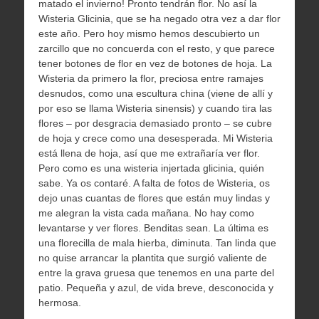
matado el invierno! Pronto tendrán flor. No así la
Wisteria Glicinia, que se ha negado otra vez a dar flor
este año. Pero hoy mismo hemos descubierto un
zarcillo que no concuerda con el resto, y que parece
tener botones de flor en vez de botones de hoja. La
Wisteria da primero la flor, preciosa entre ramajes
desnudos, como una escultura china (viene de allí y
por eso se llama Wisteria sinensis) y cuando tira las
flores – por desgracia demasiado pronto – se cubre
de hoja y crece como una desesperada. Mi Wisteria
está llena de hoja, así que me extrañaría ver flor.
Pero como es una wisteria injertada glicinia, quién
sabe. Ya os contaré. A falta de fotos de Wisteria, os
dejo unas cuantas de flores que están muy lindas y
me alegran la vista cada mañana. No hay como
levantarse y ver flores. Benditas sean. La última es
una florecilla de mala hierba, diminuta. Tan linda que
no quise arrancar la plantita que surgió valiente de
entre la grava gruesa que tenemos en una parte del
patio. Pequeña y azul, de vida breve, desconocida y
hermosa.