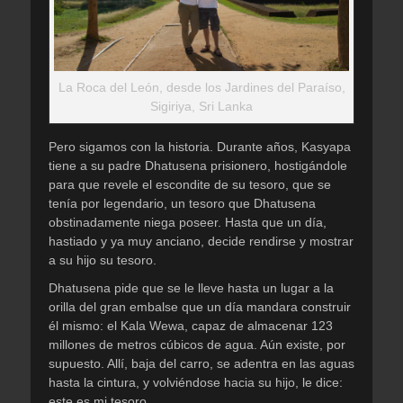
La Roca del León, desde los Jardines del Paraíso,
Sigiriya, Sri Lanka
Pero sigamos con la historia. Durante años, Kasyapa
tiene a su padre Dhatusena prisionero, hostigándole
para que revele el escondite de su tesoro, que se
tenía por legendario, un tesoro que Dhatusena
obstinadamente niega poseer. Hasta que un día,
hastiado y ya muy anciano, decide rendirse y mostrar
a su hijo su tesoro.
Dhatusena pide que se le lleve hasta un lugar a la
orilla del gran embalse que un día mandara construir
él mismo: el Kala Wewa, capaz de almacenar 123
millones de metros cúbicos de agua. Aún existe, por
supuesto. Allí, baja del carro, se adentra en las aguas
hasta la cintura, y volviéndose hacia su hijo, le dice:
este es mi tesoro.