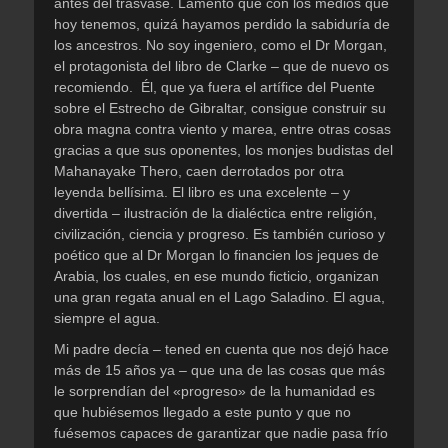
antes del trasvase. Lamento que con los medios que
hoy tenemos, quizá hayamos perdido la sabiduría de
los ancestros. No soy ingeniero, como el Dr Morgan,
el protagonista del libro de Clarke – que de nuevo os
recomiendo. Él, que ya fuera el artífice del Puente
sobre el Estrecho de Gibraltar, consigue construir su
obra magna contra viento y marea, entre otras cosas
gracias a que sus oponentes, los monjes budistas del
Mahanayake Thero, caen derrotados por otra
leyenda bellísima. El libro es una excelente – y
divertida – ilustración de la dialéctica entre religión,
civilización, ciencia y progreso. Es también curioso y
poético que al Dr Morgan lo financien los jeques de
Arabia, los cuales, en ese mundo ficticio, organizan
una gran regata anual en el Lago Saladino. El agua,
siempre el agua.
Mi padre decía – tened en cuenta que nos dejó hace
más de 15 años ya – que una de las cosas que más
le sorprendían del «progreso» de la humanidad es
que hubiésemos llegado a este punto y que no
fuésemos capaces de garantizar que nadie pasa frío