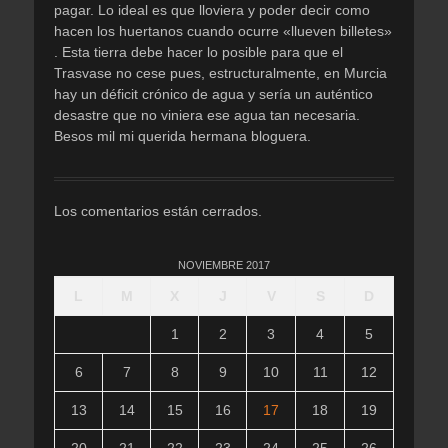
pagar. Lo ideal es que lloviera y poder decir como
hacen los huertanos cuando ocurre «llueven billetes»
. Esta tierra debe hacer lo posible para que el
Trasvase no cese pues, estructuralmente, en Murcia
hay un déficit crónico de agua y sería un auténtico
desastre que no viniera ese agua tan necesaria.
Besos mil mi querida hermana bloguera.
Los comentarios están cerrados.
NOVIEMBRE 2017
L
M
X
J
V
S
D
1
2
3
4
5
6
7
8
9
10
11
12
13
14
15
16
17
18
19
20
21
22
23
24
25
26