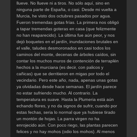
llueve. No llueve ni a tiros. No sólo aquí, sino en
ninguna parte de España, o casi. Desde mi vuelta a
Murcia, he visto dos octubres pasados por agua.
Fueron tremendas gotas frías. La primera nos obligó
a tapar tremendas goteras en casa (que felizmente
no han reaparecido). La última fue aún peor, y nos
dejó boquetes en el jardín, inundaciones brutales en
el valle, taludes desmoronados en casi todos los
caminos del monte, decenas de árboles caídos, sin
contar los muchos muros de contención de terraplén
hechos a la murciana (es decir, con palicos y
cañicas) que se derritieron en migas por todo el
vecindario. Pero este año, nada, apenas unas gotas
ya olvidadas desde hace semanas. El jardín parece
no estar sufriendo mucho. Al contrario. La
temperatura es suave. Hasta la Plumeria está aún
echando flores, y no da signos de sufrir, cuando por
estas fechas, seria lo normal que ya hubiese tirado
un montón de hojas. La parra virgen no ha
enrojecido aún. Con poco riego, las plantas parecen
felices y no hay mohos (odio los mohos). Al menos