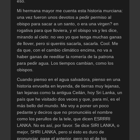
eso.
Mi hermana mayor me cuenta esta historia murciana:
una vez fueron unos devotos a pedir permiso al
obispo para sacar a un santo, o era una virgen? en
rogativa para que lloviera, y el obispo va y les dice,
mirando al cielo: no veo yo que tenga muchas ganas
de llover, pero si queréis sacarla, sacarla. Cool. Me
da que, con el cambio climático encima, no va a
haber ganas de reeditar la romería de la patrona
para pedir agua. Los tiempos cambian, como los
obispos.
Cuando pienso en el agua salvadora, pienso en una
historia envuelta en leyenda, de tierras muy lejanas,
tan lejanas como la antigua Ceilán, hoy Sri Lanka, un
país que he visitado dos veces y que, para mí, es el
más bello del mundo. Me voy a poner un poco
pedante y deciros que no pronunciéis el nombre
como los perullos de la tele, que dicen ESRRRI
LANKA. No es así, por favor. Se dice SIRI LANKA, o
mejor, SHRI LANKA, pero si ésto es duro de
pronunciar, pase el anterior, pero no el de los