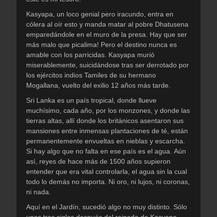
Kasyapa, un loco genial pero iracundo, entra en
cólera al oír esto y manda matar al pobre Dhatusena
emparedándole en el muro de la presa. Hay que ser
más malo que picalima! Pero el destino nunca es
amable con los parricidas. Kasyapa murió
miserablemente, suicidándose tras ser derrotado por
los ejércitos indios Tamiles de su hermano
Mogallana, vuelto del exilio 12 años más tarde.
Sri Lanka es un país tropical, donde llueve
muchísimo, cada año, por los monzones, y donde las
tierras altas, allí donde los británicos asentaron sus
mansiones entre inmensas plantaciones de té, están
permanentemente envueltas en nieblas y escarcha.
Si hay algo que no falta en ese país es el agua. Aún
así, reyes de hace más de 1500 años supieron
entender que era vital controlarla, el agua sin la cual
todo lo demás no importa. Ni oro, ni lujos, ni coronas,
ni nada.
Aquí en el Jardín, sucedió algo no muy distinto. Sólo
unos tres siglos después del reinado de Kasyapa,