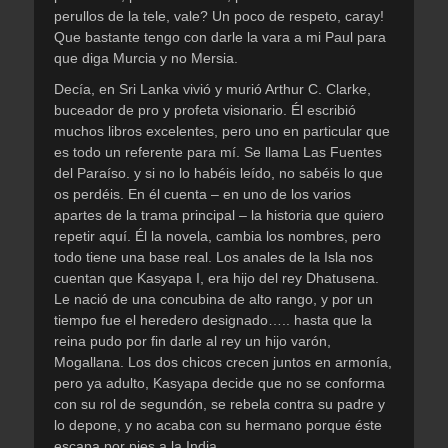
perullos de la tele, vale? Un poco de respeto, caray!
Que bastante tengo con darle la vara a mi Paul para
que diga Murcia y no Mersia.
Decía, en Sri Lanka vivió y murió Arthur C. Clarke,
buceador de pro y profeta visionario. Él escribió
muchos libros excelentes, pero uno en particular que
es todo un referente para mí. Se llama Las Fuentes
del Paraíso. y si no lo habéis leído, no sabéis lo que
os perdéis. En él cuenta – en uno de los varios
apartes de la trama principal – la historia que quiero
repetir aquí. Él la novela, cambia los nombres, pero
todo tiene una base real. Los anales de la Isla nos
cuentan que Kasyapa I, era hijo del rey Dhatusena.
Le nació de una concubina de alto rango, y por un
tiempo fue el heredero designado….. hasta que la
reina pudo por fin darle al rey un hijo varón,
Mogallana. Los dos chicos crecen juntos en armonía,
pero ya adulto, Kasyapa decide que no se conforma
con su rol de segundón, se rebela contra su padre y
lo depone, y no acaba con su hermano porque éste
escapa por pies a la India.