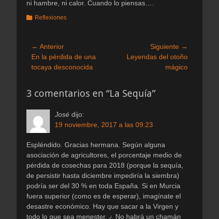
ni hambre, ni calor. Cuando lo piensas….
Categorias
Reflexiones
Navegación
← Anterior
Siguiente →
Entrada
Entrada
En la pérdida de una
Leyendas del otoño
de
anterior:
siguiente:
tocaya desconocida
mágico
entradas
3 comentarios en “La Sequía”
José
dijo:
19 noviembre, 2017 a las 09:23
Espléndido. Gracias hermana. Según alguna
asociación de agricultores, el porcentaje medio de
pérdida de cosechas para 2018 (porque la sequía,
de persistir hasta diciembre impediría la siembra)
podría ser del 30 % en toda España. Si en Murcia
fuera superior (como es de esperar), imagínate el
desastre económico. Hay que sacar a la Virgen y
todo lo que sea menester. ¿ No habrá un chamán