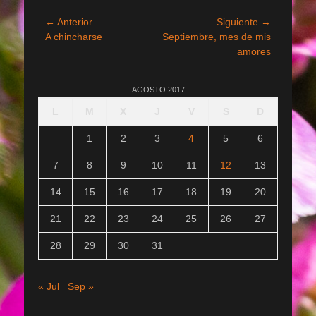
Navegación
← Anterior
Siguiente →
Entrada
Entrada
A chincharse
Septiembre, mes de mis
de
anterior:
siguiente:
amores
entradas
AGOSTO 2017
L
M
X
J
V
S
D
1
2
3
4
5
6
7
8
9
10
11
12
13
14
15
16
17
18
19
20
21
22
23
24
25
26
27
28
29
30
31
« Jul
Sep »