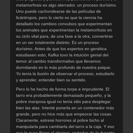
metamorfosis es algo aterrador, un proceso durísimo.
Uno puede cachondearse de las películas de
licántropos, pero lo cierto es que la ciencia ha
detallado los cambios convulsos que experimentan
los animales que experimentan la metamorfosis en
su ciclo vital para, de una fase a la otra, convertirse
en un ser totalmente distinto. Es un proceso
durísimo. Antes de que los expertos en genética
estudiasen esto, Kafka tuvo la intuición genial del
temor al cambio transformativo que llevamos
dormitando en lo más profundo de nuestra psique.
Yo tenía la ilusión de observar el proceso, estudiarlo
y aprender, entender bien su sentido.
Pero lo he hecho de forma torpe e imprudente. El
tarro era probablemente demasiado pequeño, y la
pobre mariposa igual no tenía sitio para desplegar
bien las alas. Intenté ponerla en un contenedor más
grande, pero no hice más que empeorar las cosas.
Claramente, estresé horrores al pobre bicho al
manipularla para cambiarla del tarro a la caja. Y eso
que le puse flores al alcance, cortadas de la duranta