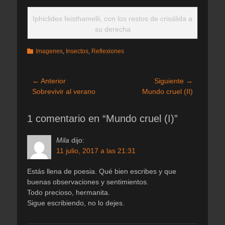
Iphiclides feisthamelii, con los restos de crisálida a
su derecha
Categorias
Imagenes
,
Insectos
,
Reflexiones
Navegación
← Anterior
Siguiente →
Entrada
Entrada
Sobrevivir al verano
Mundo cruel (II)
de
anterior:
siguiente:
entradas
1 comentario en “Mundo cruel (I)”
Mila
dijo:
11 julio, 2017 a las 21:31
Estás llena de poesia. Qué bien escribes y que
buenas observaciones y sentimientos.
Todo precioso, hermanita.
Sigue escribiendo, no lo dejes.