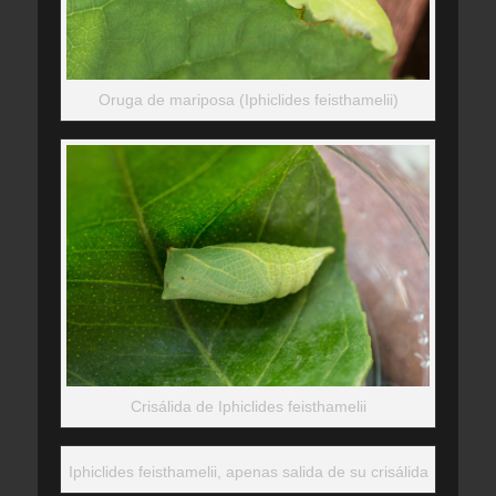
Oruga de mariposa (Iphiclides feisthamelii)
Crisálida de Iphiclides feisthamelii
Iphiclides feisthamelii, apenas salida de su crisálida