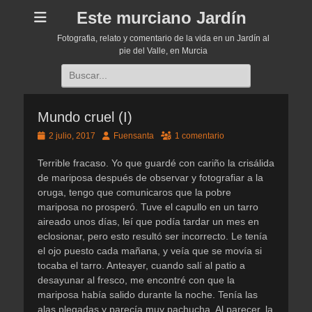
Este murciano Jardín
Fotografia, relato y comentario de la vida en un Jardín al
pie del Valle, en Murcia
Buscar:
Mundo cruel (I)
Publicado
Autor
2 julio, 2017
Fuensanta
1 comentario
el
Terrible fracaso. Yo que guardé con cariño la crisálida
de mariposa después de observar y fotografiar a la
oruga, tengo que comunicaros que la pobre
mariposa no prosperó. Tuve el capullo en un tarro
aireado unos días, leí que podía tardar un mes en
eclosionar, pero esto resultó ser incorrecto. Le tenía
el ojo puesto cada mañana, y veía que se movía si
tocaba el tarro. Anteayer, cuando salí al patio a
desayunar al fresco, me encontré con que la
mariposa había salido durante la noche. Tenía las
alas plegadas y parecía muy pachucha. Al parecer, la