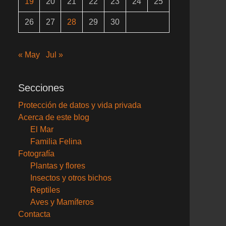
19
20
21
22
23
24
25
26
27
28
29
30
« May
Jul »
Secciones
Protección de datos y vida privada
Acerca de este blog
El Mar
Familia Felina
Fotografía
Plantas y flores
Insectos y otros bichos
Reptiles
Aves y Mamíferos
Contacta