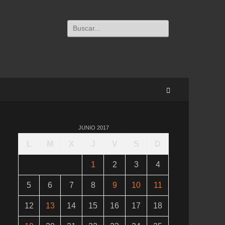
Buscar:
Buscar
JUNIO 2017
L
M
X
J
V
S
D
1
2
3
4
5
6
7
8
9
10
11
12
13
14
15
16
17
18