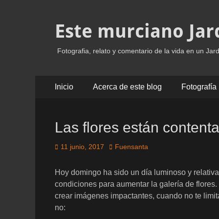
Este murciano Jar
Fotografia, relato y comentario de la vida en un Jard
Menú
Saltar
Inicio
Acerca de este blog
Fotografía
al
principal
contenido
Las flores están content
Publicado
Autor
11 junio, 2017
Fuensanta
el
Hoy domingo ha sido un día luminoso y relativ
condiciones para aumentar la galería de flores
crear imágenes impactantes, cuando no te limita
no: