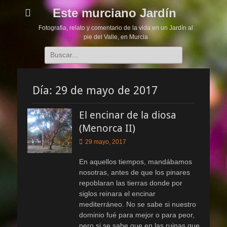
Este murciano Jardín
Fotografia, relato y comentario de la vida en un Jardín al
pie del Valle, en Murcia
Buscar:
Día:
29 de mayo de 2017
El encinar de la diosa
(Menorca II)
Publicado
29 mayo, 2017
el
En aquellos tiempos, mandábamos
nosotras, antes de que los pinares
repoblaran las tierras donde por
siglos reinara el encinar
mediterráneo. No se sabe si nuestro
dominio fué para mejor o para peor,
pero si se sabe que en las ruinas que