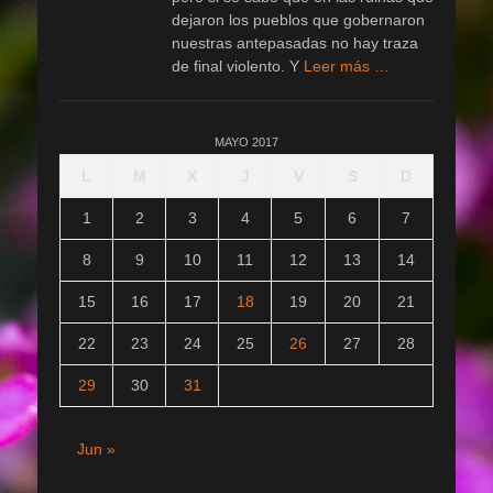
dejaron los pueblos que gobernaron
nuestras antepasadas no hay traza
de final violento. Y
Leer más …
MAYO 2017
L
M
X
J
V
S
D
1
2
3
4
5
6
7
8
9
10
11
12
13
14
15
16
17
18
19
20
21
22
23
24
25
26
27
28
29
30
31
Jun »